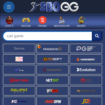
COCK F.
ARCADE
PROMO
MEGAGACOR
ANUBIS
Semua