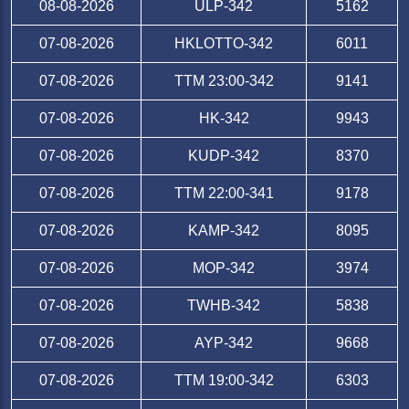
08-08-2026
ULP-342
5162
07-08-2026
HKLOTTO-342
6011
07-08-2026
TTM 23:00-342
9141
07-08-2026
HK-342
9943
07-08-2026
KUDP-342
8370
07-08-2026
TTM 22:00-341
9178
07-08-2026
KAMP-342
8095
07-08-2026
MOP-342
3974
07-08-2026
TWHB-342
5838
07-08-2026
AYP-342
9668
07-08-2026
TTM 19:00-342
6303